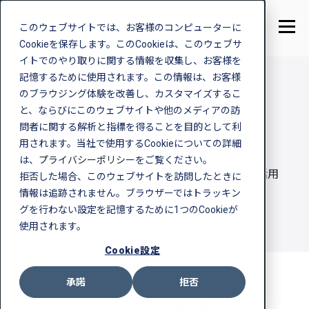
このウェブサイトでは、お客様のコンピューターに
Cookieを保存します。このCookieは、このウェブサ
イトでのやり取りに関する情報を収集し、お客様を
記憶するために使用されます。この情報は、お客様
のブラウジング体験を改善し、カスタマイズするこ
と、ならびにこのウェブサイトや他のメディアの訪
Customers
問者に関する解析と指標を得ることを目的として利
導入事例
用されます。当社で使用するCookieについての詳細
は、
プライバシーポリシー
をご覧ください。
様々な業界の企業での当社プラットフォームの活用
拒否した場合、このウェブサイトを訪問したときに
事例をご覧いただけます。
情報は追跡されません。ブラウザーではトラッキン
グを行わない設定を記憶するために1つのCookieが
使用されます。
Cookie設定
承諾
拒否