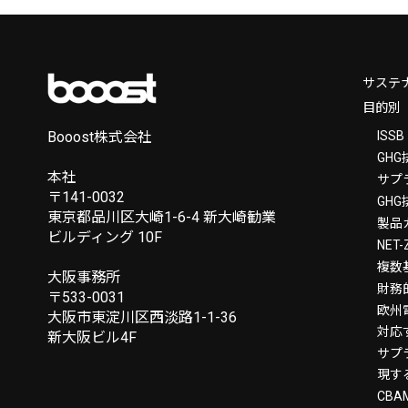
サステ
目的別
Booost株式会社
ISS
GH
本社
サプ
〒141-0032
GH
東京都品川区大崎1-6-4 新大崎勧業
製品
ビルディング 10F
NE
複数
大阪事務所
財務
〒533-0031
欧州
大阪市東淀川区西淡路1-1-36
対応
新大阪ビル4F
サプ
現す
CB