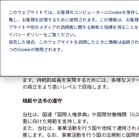
このウェブサイトでは、お客様のコンピューターにCookieを保存
集し、お客様を記憶するために使用されます。この情報は、お客様
人権方針
ブサイトや他のメディアの訪問者に関する解析と指標を得ることを目
イバシーポリシー
をご覧ください。
拒否した場合、このウェブサイトを訪問したときに情報は追跡され
制定日：2025年5月22日
つのCookieが使用されます。
基本的な考え方​
「より持続可能でNET－ZEROな未来を実現する」
ます。持続的成長を実現するためには、多様なステ
の両立をより高いレベルで目指します。
規範や法令の遵守
当社は、国連「国際人権章典」や国際労働機関（I
重に向けた規範を支持します。​
また、当社は、事業活動を行う国や地域で適用され
拠します。なお、事業活動を行う国の法規制と国際