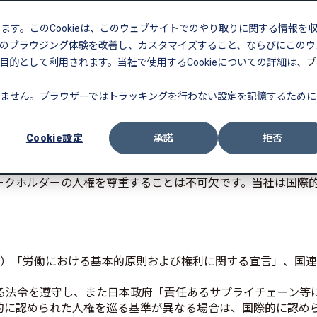
します。このCookieは、このウェブサイトでのやり取りに関する情報を
のブラウジング体験を改善し、カスタマイズすること、ならびにこのウ
的として利用されます。当社で使用するCookieについての詳細は、
プ
ません。ブラウザーではトラッキングを行わない設定を記憶するために
Cookie設定
承諾
拒否
をミッションに掲げるBooost株式会社（以下、当社）は、サス
ークホルダーの人権を尊重することは不可欠です。当社は国際
LO）「労働における基本的原則および権利に関する宣言」、国
る法令を遵守し、また日本政府「責任あるサプライチェーン等
的に認められた人権を巡る基準が異なる場合は、国際的に認め