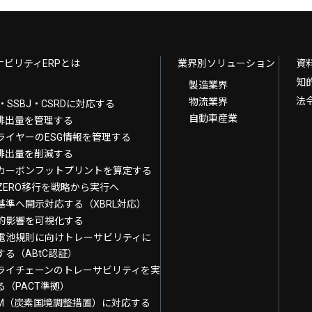
ナビリティERPとは
業界別ソリューション
資
知
製造業界
法
物流業界
B・SSBJ・CSRDに対応する
自動車産業
G排出量を管理する
ライヤーのESG情報を管理する
G排出量を削減する
カーボンフットプリントを算定する
T-ZERO移行を戦略から実行へ
基準へ開示対応する（XBRL対応）
的影響を可視化する
電池規則に向けトレーサビリティに
する（ABtC認証）
ライチェーンのトレーサビリティを実
る（PACT準拠）
AM（炭素国境調整措置）に対応する