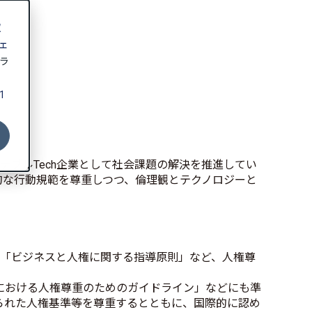
収
ェ
ラ
1
テナブルTech企業として社会課題の解決を推進してい
的な行動規範を尊重しつつ、倫理観とテクノロジーと
連「ビジネスと人権に関する指導原則」など、人権尊
における人権尊重のためのガイドライン」などにも準
られた人権基準等を尊重するとともに、国際的に認め