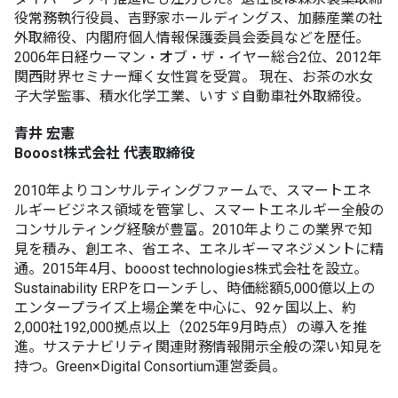
役常務執行役員、吉野家ホールディングス、加藤産業の社
外取締役、内閣府個人情報保護委員会委員などを歴任。
2006年日経ウーマン・オブ・ザ・イヤー総合2位、2012年
関西財界セミナー輝く女性賞を受賞。 現在、お茶の水女
子大学監事、積水化学工業、いすゞ自動車社外取締役。
青井 宏憲
Booost株式会社 代表取締役
2010年よりコンサルティングファームで、スマートエネ
ルギービジネス領域を管掌し、スマートエネルギー全般の
コンサルティング経験が豊富。2010年よりこの業界で知
見を積み、創エネ、省
エネ、エネルギーマネジメントに精
通。2015年4月、booost technologies株式会社を設立。
Sustainability ERPをローンチし、時価総額5,000億以上の
エンタープライズ上場企業を中心に、92ヶ国以上、約
2,000社192,000拠点以上（2025年9月時点）の導入を推
進。サステナビリティ関連財務情報開示全般の深い知見を
持つ。Green×Digital Consortium運営委員。