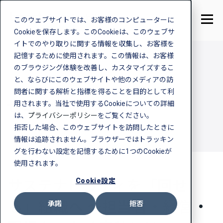
このウェブサイトでは、お客様のコンピューターに
Cookieを保存します。このCookieは、このウェブサ
イトでのやり取りに関する情報を収集し、お客様を
記憶するために使用されます。この情報は、お客様
のブラウジング体験を改善し、カスタマイズするこ
と、ならびにこのウェブサイトや他のメディアの訪
Seminar
問者に関する解析と指標を得ることを目的として利
セミナー
用されます。当社で使用するCookieについての詳細
は、
プライバシーポリシー
をご覧ください。
拒否した場合、このウェブサイトを訪問したときに
情報は追跡されません。ブラウザーではトラッキン
グを行わない設定を記憶するために1つのCookieが
使用されます。
Cookie設定
サステナビリティを「回せ
る」組織へ​ ～担当者・経営・
承諾
拒否