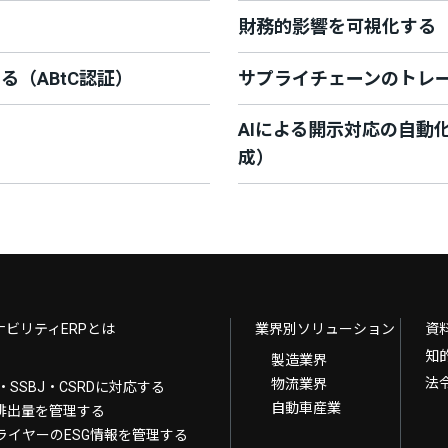
財務的影響を可視化する
（ABtC認証）
サプライチェーンのトレー
AIによる開示対応の自動
成）
ナビリティERPとは
業界別ソリューション
資
知
製造業界
法
物流業界
B・SSBJ・CSRDに対応する
自動車産業
G排出量を管理する
ライヤーのESG情報を管理する