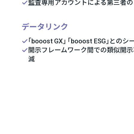
監査専用アカウントによる第三者の
データリンク
｢booost GX｣ ｢booost ES
開示フレームワーク間での類似開示
減