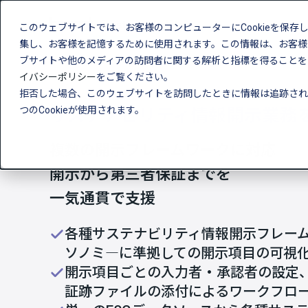
このウェブサイトでは、お客様のコンピューターにCookieを保存
製品
伴
集し、お客様を記憶するために使用されます。この情報は、お客様
ブサイトや他のメディアの訪問者に関する解析と指標を得ることを目
イバシーポリシー
をご覧ください。
拒否した場合、このウェブサイトを訪問したときに情報は追跡され
つのCookieが使用されます。
サステナビリティ情報開示業務
複数の開示フレームワークに対応
開示から第三者保証までを
一気通貫で支援
各種サステナビリティ情報開示フレーム
ソノミ―に準拠しての開示項目の可視
開示項目ごとの入力者・承認者の設定
証跡ファイルの添付によるワークフロ