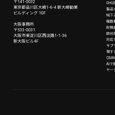
〒141-0032
GH
東京都品川区大崎1-6-4 新大崎勧業
製品
ビルディング 10F
NE
複数
大阪事務所
財務
〒533-0031
欧州
大阪市東淀川区西淡路1-1-36
対応
新大阪ビル4F
サプ
現す
CB
AI
ヤー