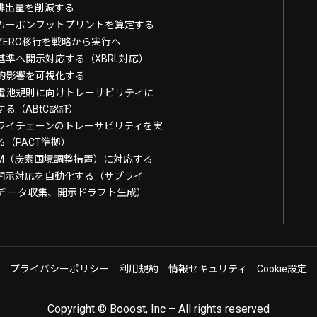
G排出量を削減する
カーボンフットプリントを算定する
T-ZERO移行を戦略から実行へ
基準へ開示対応する（XBRL対応）
的影響を可視化する
電池規則に向けトレーサビリティに
する（ABtC認証）
ライチェーンのトレーサビリティを実
る（PACT準拠）
AM（炭素国境調整措置）に対応する
で開示対応を自動化する（サプライ
デ ータ収集、開示ドラフト生成）
プライバシーポリシー
利用規約
情報セキュリティ
Cookie設定
Copyright © Booost, Inc – All rights reserved