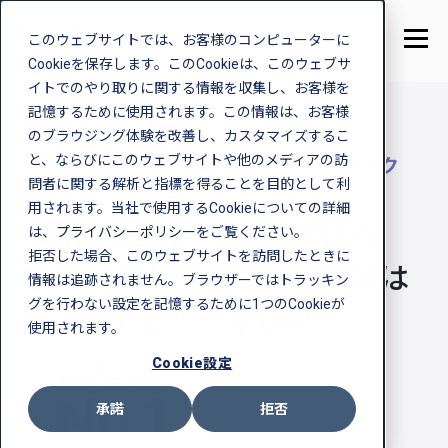
このウェブサイトでは、お客様のコンピューターに
Cookieを保存します。このCookieは、このウェブサ
イトでのやり取りに関する情報を収集し、お客様を
記憶するために使用されます。この情報は、お客様
のブラウジング体験を改善し、カスタマイズするこ
と、ならびにこのウェブサイトや他のメディアの訪
サステナビリティ情報開示のベストプラク
問者に関する解析と指標を得ることを目的として利
ティス
用されます。当社で使用するCookieについての詳細
ISSB・SSBJ・CSRD対応を
は、
プライバシーポリシー
をご覧ください。
拒否した場合、このウェブサイトを訪問したときに
もっとスムーズに。解決策は
情報は追跡されません。ブラウザーではトラッキン
グを行わない設定を記憶するために1つのCookieが
サステナビリティERP
使用されます。
Cookie設定
承諾
拒否