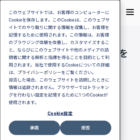
このウェブサイトでは、お客様のコンピューターに
Cookieを保存します。このCookieは、このウェブサ
イトでのやり取りに関する情報を収集し、お客様を
記憶するために使用されます。この情報は、お客様
のブラウジング体験を改善し、カスタマイズするこ
と、ならびにこのウェブサイトや他のメディアの訪
GHG排出量の算定・可視化を
問者に関する解析と指標を得ることを目的として利
簡単に
用されます。当社で使用するCookieについての詳細
は、
プライバシーポリシー
をご覧ください。
拒否した場合、このウェブサイトを訪問したときに
Scope1,2,3の算定を効率的かつ正確に実現
情報は追跡されません。ブラウザーではトラッキン
本部集約算定や拠点別算定にも対応可能
グを行わない設定を記憶するために1つのCookieが
開示や削減に向けたマルチレポーティング
使用されます。
Cookie設定
資料ダウンロード
承諾
拒否
お問い合わせ