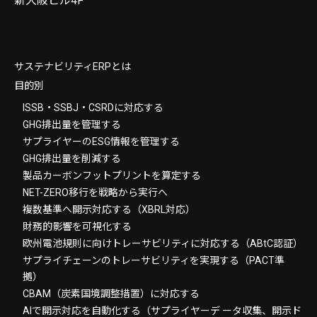
新大阪ビル4F
サステナビリティERPとは
目的別
ISSB・SSBJ・CSRDに対応する
GHG排出量を管理する
サプライヤーのESG情報を管理する
GHG排出量を削減する
製品カーボンフットプリントを算定する
NET-ZERO移行を戦略から実行へ
複数基準へ開示対応する（XBRL対応）
財務的影響を可視化する
欧州電池規則に向けトレーサビリティに対応する（ABtC認証）
サプライチェーンのトレーサビリティを実現する（PACT準
拠）
CBAM（炭素国境調整措置）に対応する
AIで開示対応を自動化する（サプライヤーデ ータ収集、開示ド