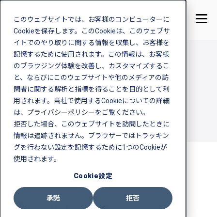
このウェブサイトでは、お客様のコンピューターに
Cookieを保存します。このCookieは、このウェブサ
イトでのやり取りに関する情報を収集し、お客様を
記憶するために使用されます。この情報は、お客様
のブラウジング体験を改善し、カスタマイズするこ
と、ならびにこのウェブサイトや他のメディアの訪
Seminar
問者に関する解析と指標を得ることを目的として利
セミナー
用されます。当社で使用するCookieについての詳細
は、
プライバシーポリシー
をご覧ください。
拒否した場合、このウェブサイトを訪問したときに
情報は追跡されません。ブラウザーではトラッキン
グを行わない設定を記憶するために1つのCookieが
使用されます。
Cookie設定
承諾
拒否
受付中のセミナー