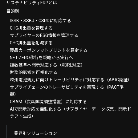
サステナビリティERPとは
目的別
ISSB・SSBJ・CSRDに対応する
GHG排出量を管理する
サプライヤーのESG情報を管理する
GHG排出量を削減する
製品カーボンフットプリントを算定する
NET-ZERO移行を戦略から実行へ
複数基準へ開示対応する（XBRL対応）
財務的影響を可視化する
欧州電池規則に向けトレーサビリティに対応する（ABtC認証）
サプライチェーンのトレーサビリティを実現する（PACT準
拠）
CBAM（炭素国境調整措置）に対応する
AIで開示対応を自動化する（サプライヤーデ ータ収集、開示ド
ラフト生成）
業界別ソリューション