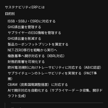
サステナビリティERPとは
目的別
ISSB・SSBJ・CSRDに対応する
GHG排出量を管理する
サプライヤーのESG情報を管理する
GHG排出量を削減する
製品カーボンフットプリントを算定する
NET-ZERO移行を戦略から実行へ
複数基準へ開示対応する（XBRL対応）
財務的影響を可視化する
欧州電池規則に向けトレーサビリティに対応する（ABtC認証）
サプライチェーンのトレーサビリティを実現する（PACT準
拠）
CBAM（炭素国境調整措置）に対応する
AIで開示対応を自動化する（サプライヤーデ ータ収集、開示ド
ラフト生成）