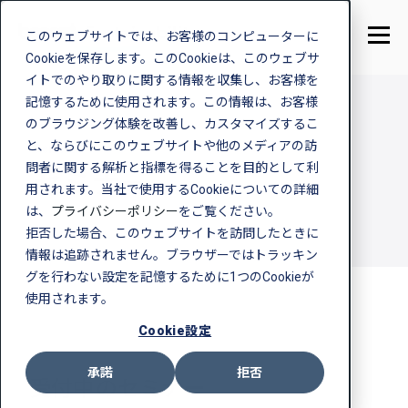
このウェブサイトでは、お客様のコンピューターに
Cookieを保存します。このCookieは、このウェブサ
イトでのやり取りに関する情報を収集し、お客様を
記憶するために使用されます。この情報は、お客様
のブラウジング体験を改善し、カスタマイズするこ
と、ならびにこのウェブサイトや他のメディアの訪
Seminar
問者に関する解析と指標を得ることを目的として利
セミナー
用されます。当社で使用するCookieについての詳細
は、
プライバシーポリシー
をご覧ください。
拒否した場合、このウェブサイトを訪問したときに
情報は追跡されません。ブラウザーではトラッキン
グを行わない設定を記憶するために1つのCookieが
使用されます。
Cookie設定
承諾
拒否
受付中のセミナー