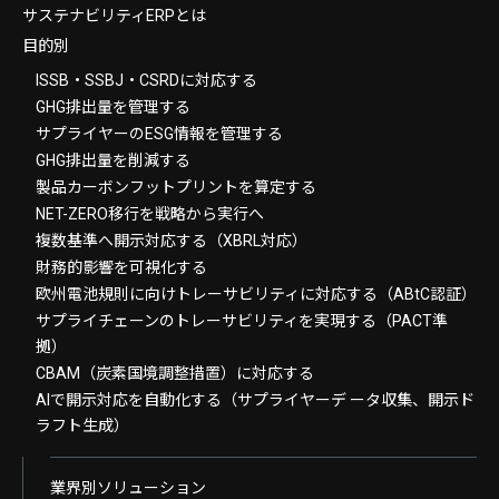
サステナビリティERPとは
目的別
ISSB・SSBJ・CSRDに対応する
GHG排出量を管理する
サプライヤーのESG情報を管理する
GHG排出量を削減する
製品カーボンフットプリントを算定する
NET-ZERO移行を戦略から実行へ
複数基準へ開示対応する（XBRL対応）
財務的影響を可視化する
欧州電池規則に向けトレーサビリティに対応する（ABtC認証）
サプライチェーンのトレーサビリティを実現する（PACT準
拠）
CBAM（炭素国境調整措置）に対応する
AIで開示対応を自動化する（サプライヤーデ ータ収集、開示ド
ラフト生成）
業界別ソリューション