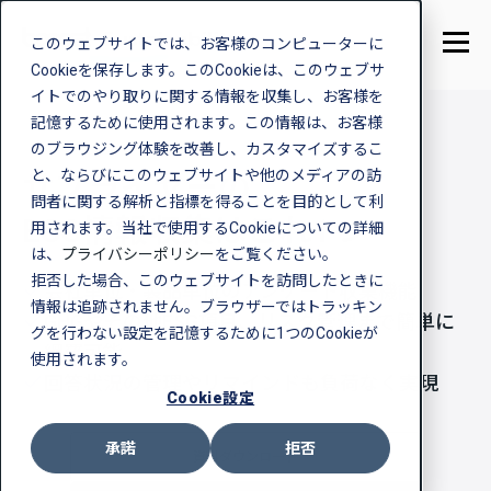
このウェブサイトでは、お客様のコンピューターに
Cookieを保存します。このCookieは、このウェブサ
イトでのやり取りに関する情報を収集し、お客様を
記憶するために使用されます。この情報は、お客様
のブラウジング体験を改善し、カスタマイズするこ
と、ならびにこのウェブサイトや他のメディアの訪
サプライヤーの
問者に関する解析と指標を得ることを目的として利
ESG情報収集はこれ1つ
用されます。当社で使用するCookieについての詳細
は、
プライバシーポリシー
をご覧ください。
拒否した場合、このウェブサイトを訪問したときに
会社単位・製品単位のアンケート収集機能
情報は追跡されません。ブラウザーではトラッキン
GHGやその他ESG項目、リスク管理まで簡単に
グを行わない設定を記憶するために1つのCookieが
網羅可能
使用されます。
回答状況の管理やリマインドも負荷なく実現
Cookie設定
承諾
拒否
資料ダウンロード