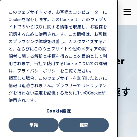
このウェブサイトでは、お客様のコンピューターに
Cookieを保存します。このCookieは、このウェブサ
イトでのやり取りに関する情報を収集し、お客様を
記憶するために使用されます。この情報は、お客様
のブラウジング体験を改善し、カスタマイズするこ
と、ならびにこのウェブサイトや他のメディアの訪
問者に関する解析と指標を得ることを目的として利
用されます。当社で使用するCookieについての詳細
は、
プライバシーポリシー
をご覧ください。
必要なのは動かす力。
拒否した場合、このウェブサイトを訪問したときに
情報は追跡されません。ブラウザーではトラッキン
NET-ZEROへの移行を加速す
グを行わない設定を記憶するために1つのCookieが
使用されます。
る
Cookie設定
推進エンジン。
承諾
拒否