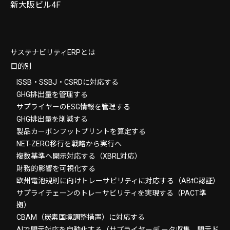
新大阪ビル4F
サステナビリティERPとは
目的別
ISSB・SSBJ・CSRDに対応する
GHG排出量を管理する
サプライヤーのESG情報を管理する
GHG排出量を削減する
製品カーボンフットプリントを算定する
NET-ZERO移行を戦略から実行へ
複数基準へ開示対応する（XBRL対応）
財務的影響を可視化する
欧州電池規則に向けトレーサビリティに対応する（ABtC認証）
サプライチェーンのトレーサビリティを実現する（PACT準
拠）
CBAM（炭素国境調整措置）に対応する
AIで開示対応を自動化する（サプライヤーデ ータ収集、開示ド